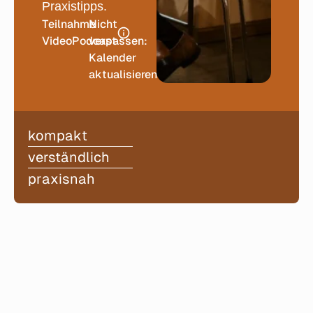
Praxistipps.
Teilnahme
Nicht
VideoPodcast
verpassen:
Kalender
aktualisieren
kompakt
verständlich
praxisnah